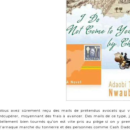
Vous avez sûrement reçu des mails de prétendus avocats qui 
récupérer, moyennant des frais à avancer. Des mails de ce type, j’
tellement bien tournés qu'on est vite pris au piège si on y pre
l’arnaque marche du tonnerre et des personnes comme Cash Daddy,