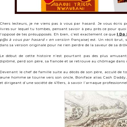
Chers lecteurs, je ne viens pas à vous par hasard. Je vous écris
livres sur lequel tu tombes, pensant savoir à peu près ce pour quoi
l’opposé de tes présupposés. Eh bien, c’est exactement ce que
I Do
p@s à vous par hasard » en version fr
ançaise) est. Un récit brut, 
dans sa version originale pour ne rien perdre de la saveur de sa drôl
Le début de cette histoire n’est pourtant pas des plus amusant
diplômé, perd son père, sa fiancée et se retrouve au chômage dan
Devenant le chef de famille suite au décès de son père, acculé de to
jeune homme se tourne vers son oncle, Boniface alias Cash Daddy, 
et dirigeant d’une société de 419ers, à savoir l’arnaque professionne