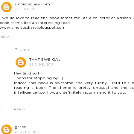
sindisosdiary.com
21 JUNE, 2016
I would love to read the book sometime. As a collector of African l
book seems like an interesting read.
www.sindisosdiary.blogspot.com
REPLY
REPLIES
THAT EWE GAL
26 JUNE, 2016
Hey Sindiso !
Thans for stopping by. :)
Indeed this book is awesome and very funny. Until this 
reading a book. The theme is pretty unusual and the aut
intelligence too. I would definitely recommend it to you.
REPLY
grace
24 JUNE, 2016