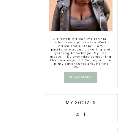
A French-African millennial
who grew up between West
Africa and Europe. I am
passionate about traveling and
gaining knowledge. My life
motto - "Do everyday something
that scares you" ! Come join me
in my adventures around the
World !
READ MORE
MY SOCIALS