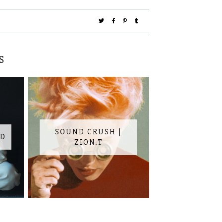
S
SOUND CRUSH |
YD
ZION.T
S