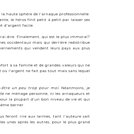
.
a haute sphère de l’arnaque professionnelle.
, le héros finit petit à petit par laisser ses
t d'argent facile.
ai dire. Finalement, qui est le plus immoral?
s occidentaux mais qui derrière redistribue
vernements qui vendent leurs pays aux plus
ort à sa famille et de grandes valeurs qui ne
 où l'argent ne fait pas tout mais sans lequel
-être un peu trop pour moi
. Néanmoins, je
 elle ne ménage personne; ni les arnaqueurs et
 pour la plupart d’un bon niveau de vie et qui
 même berner.
 feront rire aux larmes, tant l’auteure sait
, les unes après les autres, pour le plus grand