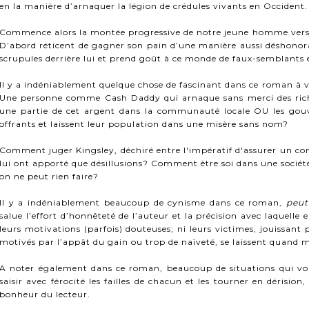
en la manière d’arnaquer la légion de crédules vivants en Occident
Commence alors la montée progressive de notre jeune homme vers l
D’abord réticent de gagner son pain d’une manière aussi déshonorante
scrupules derrière lui et prend goût à ce monde de faux-semblants e
Il y a indéniablement quelque chose de fascinant dans ce roman à vr
Une personne comme Cash Daddy qui arnaque sans merci des riche
une partie de cet argent dans la communauté locale OU les gou
offrants et laissent leur population dans une misère sans nom?
Comment juger Kingsley, déchiré entre l'impératif d'assurer un conf
lui ont apporté que désillusions? Comment être soi dans une société
on ne peut rien faire?
Il y a indéniablement beaucoup de cynisme dans ce roman,
peut
salue l’effort d’honnêteté de l’auteur et la précision avec laquelle
leurs motivations (parfois) douteuses; ni leurs victimes, jouissant
motivés par l’appât du gain ou trop de naïveté, se laissent quand
A noter également dans ce roman, beaucoup de situations qui vous
saisir avec férocité les failles de chacun et les tourner en dérision
bonheur du lecteur.