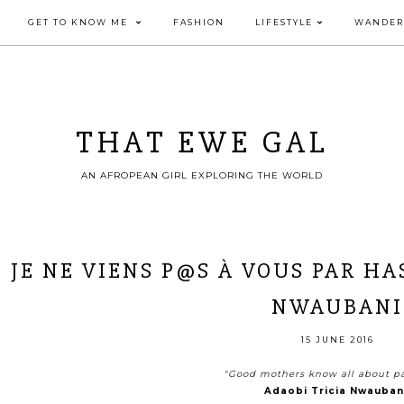
GET TO KNOW ME
FASHION
LIFESTYLE
WANDER
THAT EWE GAL
AN AFROPEAN GIRL EXPLORING THE WORLD
JE NE VIENS P@S À VOUS PAR HA
NWAUBANI
15 JUNE 2016
"Good mothers know all about p
Adaobi Tricia Nwauba