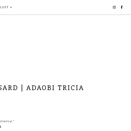
LUST
SARD | ADAOBI TRICIA
atience."
ni